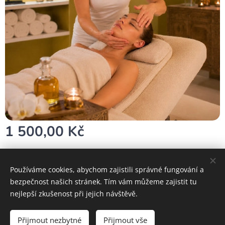
1 500,00
Kč
Používáme cookies, abychom zajistili správné fungování a
bezpečnost našich stránek. Tím vám můžeme zajistit tu
Cookies
nejlepší zkušenost při jejich návštěvě.
Do košíku
Přijmout nezbytné
Přijmout vše