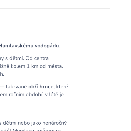
Mumlavskému vodopádu
.
y s dětmi. Od centra
ižně kolem 1 km od města.
h.
h — takzvané
obří hrnce
, které
m ročním období: v létě je
 s dětmi nebo jako nenáročný
l podél Mumlavy směrem na