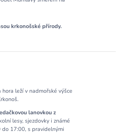
ásou krkonošské přírody.
a hora leží v nadmořské výšce
Krkonoš.
edačkovou lanovkou z
olní lesy, sjezdovky i známé
 do 17:00, s pravidelnými