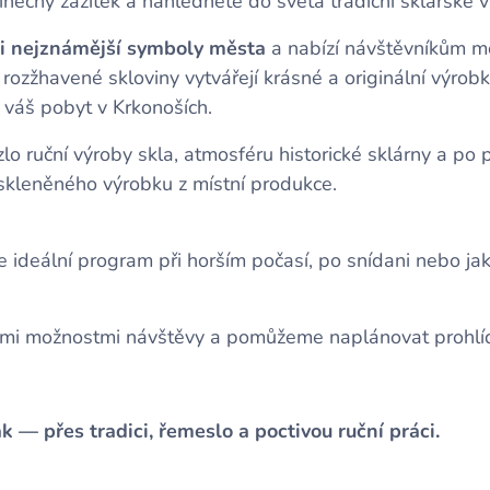
nečný zážitek a nahlédněte do světa tradiční sklářské 
i nejznámější symboly města
a nabízí návštěvníkům mož
z rozžhavené skloviny vytvářejí krásné a originální výrob
 váš pobyt v Krkonoších.
 ruční výroby skla, atmosféru historické sklárny a po p
kleněného výrobku z místní produkce.
e ideální program při horším počasí, po snídani nebo ja
ími možnostmi návštěvy a pomůžeme naplánovat prohlíd
k — přes tradici, řemeslo a poctivou ruční práci.