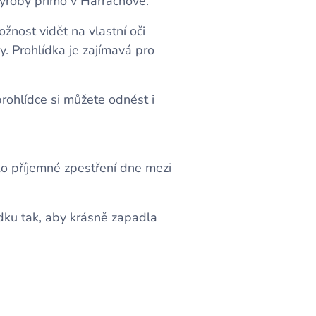
výroby přímo v Harrachově.
nost vidět na vlastní oči
ky. Prohlídka je zajímavá pro
rohlídce si můžete odnést i
ko příjemné zpestření dne mezi
ku tak, aby krásně zapadla