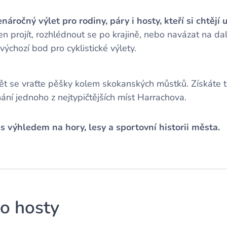
náročný výlet pro rodiny, páry i hosty, kteří si chtěj
n projít, rozhlédnout se po krajině, nebo navázat na další
výchozí bod pro cyklistické výlety.
ět se vraťte pěšky kolem skokanských můstků. Získáte 
nání jednoho z nejtypičtějších míst Harrachova.
s výhledem na hory, lesy a sportovní historii města.
ro hosty