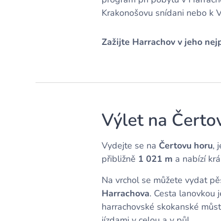
Krakonošovu snídani nebo k 
Zažijte Harrachov v jeho nej
Výlet na Čerto
Vydejte se na
Čertovu horu
, 
přibližně
1 021 m
a nabízí krá
Na vrchol se můžete vydat pěš
Harrachova
. Cesta lanovkou 
harrachovské skokanské můstk
jízdami v celou a v půl.