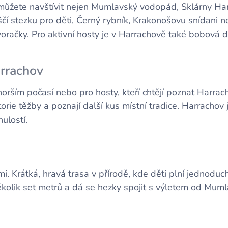
ůžete navštívit nejen Mumlavský vodopád, Sklárny Har
čí stezku pro děti, Černý rybník, Krakonošovu snídani n
oračky. Pro aktivní hosty je v Harrachově také bobová d
rrachov
rším počasí nebo pro hosty, kteří chtějí poznat Harracho
torie těžby a poznají další kus místní tradice. Harrach
nulostí.
i. Krátká, hravá trasa v přírodě, kde děti plní jednoduché
ěkolik set metrů a dá se hezky spojit s výletem od M