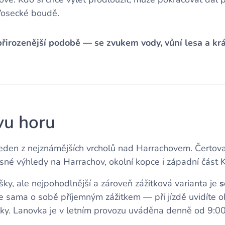
Vosecké boudě.
přirozenější podobě — se zvukem vody, vůní lesa a kr
vu horu
jeden z nejznámějších vrcholů nad Harrachovem. Čertov
sné výhledy na Harrachov, okolní kopce i západní část 
ky, ale nejpohodlnější a zároveň zážitková varianta je
s
je sama o sobě příjemným zážitkem — při jízdě uvidíte ok
y. Lanovka je v letním provozu uváděna denně od 9:00