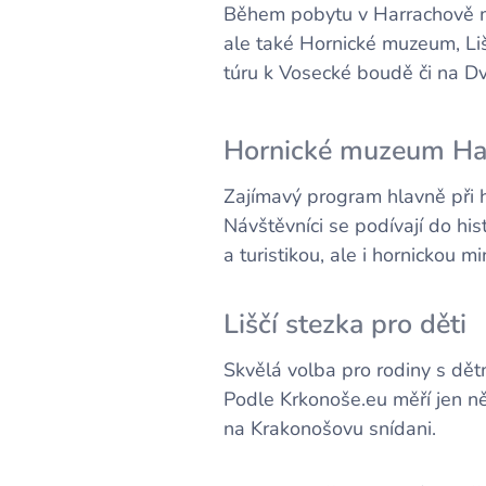
Během pobytu v Harrachově m
ale také Hornické muzeum, Liš
túru k Vosecké boudě či na Dv
Hornické muzeum Ha
Zajímavý program hlavně při ho
Návštěvníci se podívají do his
a turistikou, ale i hornickou mi
Liščí stezka pro děti
Skvělá volba pro rodiny s dětm
Podle Krkonoše.eu měří jen n
na Krakonošovu snídani.