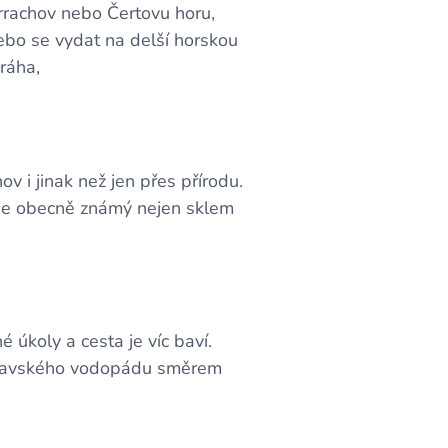
rachov nebo Čertovu horu,
ebo se vydat na delší horskou
ráha,
v i jinak než jen přes přírodu.
ov je obecně známý nejen sklem
 úkoly a cesta je víc baví.
umlavského vodopádu směrem