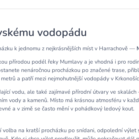
vskému vodopádu
házku k jednomu z nejkrásnějších míst v Harrachově —
ou přírodou podél řeky Mumlavy a je vhodná i pro rodin
tanete nenáročnou procházkou po značené trase, přibl
metrů a patří mezi nejmohutnější vodopády v Krkonošíc
jící vodu, ale také zajímavé přírodní útvary ve skalác
m vody a kamenů. Místo má krásnou atmosféru v každé
evné a v zimě se často mění v pohádkový ledový kout.
volba na kratší procházku po snídani, odpolední výlet
ově. Kdo si chce výlet prodloužit, může pokračovat dá