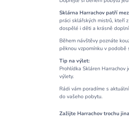
Dopřejte si během pobytu jedi
Sklárna Harrachov patří mez
práci sklářských mistrů, kteří 
dospělé i děti a krásně doplní
Během návštěvy poznáte kouzlo
pěknou vzpomínku v podobě s
Tip na výlet:
Prohlídka Skláren Harrachov j
výlety.
Rádi vám poradíme s aktuáln
do vašeho pobytu.
Zažijte Harrachov trochu jina