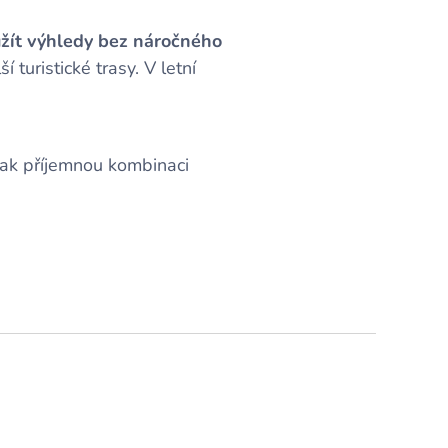
í užít výhledy bez náročného
 turistické trasy. V letní
tak příjemnou kombinaci