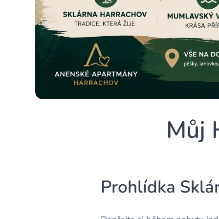
Můj 
Prohlídka Sklá