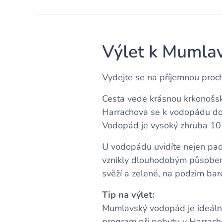
Výlet k Mumla
Vydejte se na příjemnou proc
Cesta vede krásnou krkonošsk
Harrachova se k vodopádu dos
Vodopád je vysoký zhruba 10 
U vodopádu uvidíte nejen pada
vznikly dlouhodobým působení
svěží a zelené, na podzim bar
Tip na výlet:
Mumlavský vodopád je ideální 
program při pobytu v Harrach