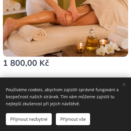
1 800,00
Kč
Používáme cookies, abychom zajistili správné fungování a
bezpečnost našich stránek. Tím vám můžeme zajistit tu
Cookies
nejlepší zkušenost při jejich návštěvě.
Do košíku
Přijmout nezbytné
Přijmout vše