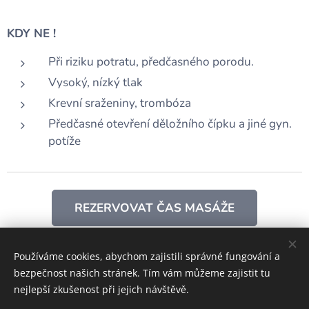
KDY NE !
Při riziku potratu, předčasného porodu.
Vysoký, nízký tlak
Krevní sraženiny, trombóza
Předčasné otevření děložního čípku a jiné gyn.
potíže
REZERVOVAT ČAS MASÁŽE
Používáme cookies, abychom zajistili správné fungování a
Share
bezpečnost našich stránek. Tím vám můžeme zajistit tu
nejlepší zkušenost při jejich návštěvě.